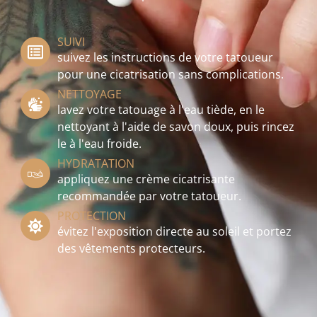
SUIVI
suivez les instructions de votre tatoueur
pour une cicatrisation sans complications.
NETTOYAGE
lavez votre tatouage à l'eau tiède, en le
nettoyant à l'aide de savon doux, puis rincez
le à l'eau froide.
HYDRATATION
appliquez une crème cicatrisante
recommandée par votre tatoueur.
PROTECTION
évitez l'exposition directe au soleil et portez
des vêtements protecteurs.