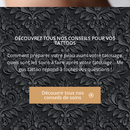
DÉCOUVREZ TOUS NOS CONSEILS POUR VOS
TATTOOS
Comment préparer votre peau avant votre tatouage,
quels sont les soins à faire après votre tatouage… Me
gus tattoo répond à toutes vos questions !
Découvrir tous nos
conseils de soins