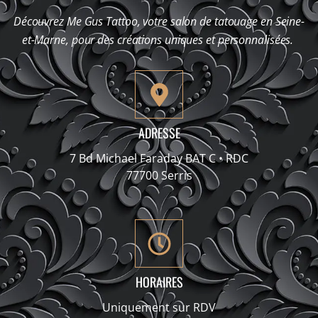
Découvrez Me Gus Tattoo, votre salon de tatouage en Seine-
et-Marne, pour des créations uniques et personnalisées.
ADRESSE
7 Bd Michael Faraday BAT C • RDC
77700 Serris
HORAIRES
Uniquement sur RDV