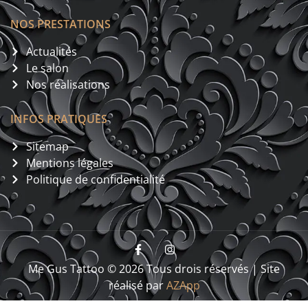
NOS PRESTATIONS
Actualités
Le salon
Nos réalisations
INFOS PRATIQUES
Sitemap
Mentions légales
Politique de confidentialité
Me Gus Tattoo © 2026 Tous drois réservés | Site
réalisé par
AZApp