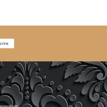
crire
rsonnalisées.