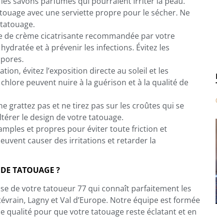
 les savons parfumés qui pourraient irriter la peau.
touage avec une serviette propre pour le sécher. Ne
 tatouage.
he de crème cicatrisante recommandée par votre
ydratée et à prévenir les infections. Évitez les
 pores.
tion, évitez l’exposition directe au soleil et les
chlore peuvent nuire à la guérison et à la qualité de
 grattez pas et ne tirez pas sur les croûtes qui se
ltérer le design de votre tatouage.
mples et propres pour éviter toute friction et
euvent causer des irritations et retarder la
 DE TATOUAGE ?
ise de votre tatoueur 77 qui connaît parfaitement les
tévrain, Lagny et Val d’Europe. Notre équipe est formée
de qualité pour que votre tatouage reste éclatant et en