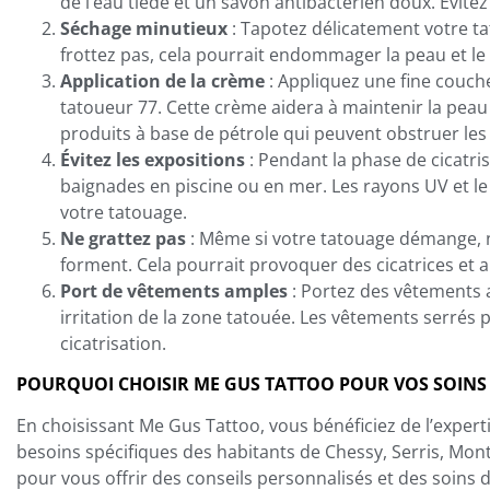
de l’eau tiède et un savon antibactérien doux. Évitez
Séchage minutieux
: Tapotez délicatement votre ta
frottez pas, cela pourrait endommager la peau et le
Application de la crème
: Appliquez une fine couc
tatoueur 77. Cette crème aidera à maintenir la peau h
produits à base de pétrole qui peuvent obstruer les
Évitez les expositions
: Pendant la phase de cicatrisa
baignades en piscine ou en mer. Les rayons UV et le 
votre tatouage.
Ne grattez pas
: Même si votre tatouage démange, ne
forment. Cela pourrait provoquer des cicatrices et a
Port de vêtements amples
: Portez des vêtements a
irritation de la zone tatouée. Les vêtements serrés p
cicatrisation.
POURQUOI CHOISIR ME GUS TATTOO POUR VOS SOINS
En choisissant Me Gus Tattoo, vous bénéficiez de l’expert
besoins spécifiques des habitants de Chessy, Serris, Mon
pour vous offrir des conseils personnalisés et des soins 