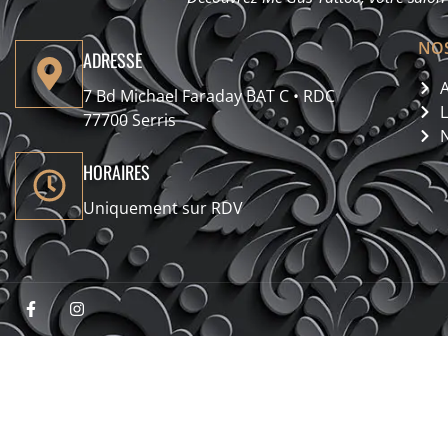
NOS
ADRESSE
A
7 Bd Michael Faraday BAT C • RDC
77700 Serris
HORAIRES
Uniquement sur RDV