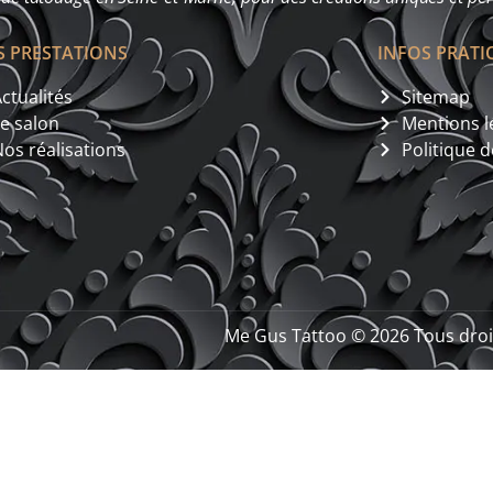
 PRESTATIONS
INFOS PRATI
ctualités
Sitemap
Le salon
Mentions l
Nos réalisations
Politique d
Me Gus Tattoo © 2026 Tous drois